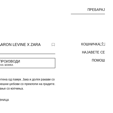
ПРЕБАРАЈ
0
ARON LEVINE X ZARA
КОШНИЧКА
НАЈАВЕТЕ СЕ
ПОМОШ
 ПРОИЗВОДИ
НА ЗАЛИХА
тена од памук. Јака и долги ракави со
ешни џебови со преклопи на градите.
ање со копчиња.
e x ZARA.
ВНИЦА