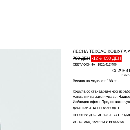
ЛЕСНА ТЕКСАС КОШУЛА A
790 ДЕН
-12%
690 ДЕН
СВЕТЛОСИНА
1820/417/406
СЛИЧНИ
НЕМА 
Висина на моделот: 188 cm
Кошула со стандарден крој израбо
манжетни на закопчување. Надвор
Избледен ефект. Предно закопчув
ДИМЕНЗИИ НА ПРОИЗВОДОТ
Специјална колекција Aaron Levin
ПРОВЕРИ ДОСТАПНОСТ ВО ПРОДА
ИСПОРАКА, ЗАМЕНИ И ВРАЌАЊА