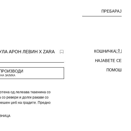
ПРЕБАРАЈ
0
ЛА АРОН ЛЕВИН X ZARA
КОШНИЧКА
НАЈАВЕТЕ СЕ
ПОМОШ
 ПРОИЗВОДИ
НА ЗАЛИХА
ботена од лелеава ткаенина со
 со ревери и долги ракави со
решен џеб на градите. Предно
ВНИЦА
 x ZARA.