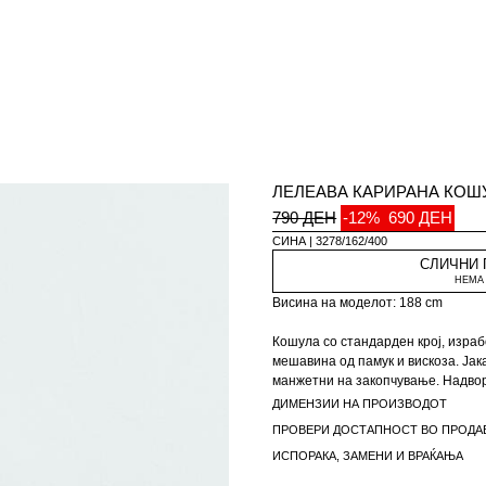
ЛЕЛЕАВА КАРИРАНА КОШУ
790 ДЕН
-12%
690 ДЕН
СИНА
3278/162/400
СЛИЧНИ
НЕМА 
Висина на моделот: 188 cm
Кошула со стандарден крој, изра
мешавина од памук и вискоза. Јака
манжетни на закопчување. Надво
закопчување со копчиња.
ДИМЕНЗИИ НА ПРОИЗВОДОТ
ПРОВЕРИ ДОСТАПНОСТ ВО ПРОДА
Специјална колекција Арон Левин
ИСПОРАКА, ЗАМЕНИ И ВРАЌАЊА