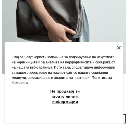
Овој веб-сајт користи колачиња за подобрување на искуството
на корисниците и за анализа на перформансите и сообраќајот
на нашата веб-страница. Исто така, споделуваме информации
за вашето користење на нашиот сајт со нашите социјални
медиуми, рекламирање и аналитички партнери.
Политика за
Колачиња
ОПИС
СОСТАВ
ДИМЕНЗИИ
Не продавај ги
моите лични
Висина на моделот: 188 cm
КОЖНА ЧАНТА ЗА НА РАМО СО РЕМЕН
информации
Чанта за на рамо изработена од висококвалитетна кожа со детаљ на
10.290 ДЕН
ремен. Главна преграда со магнетно копче. Внатре има џеб со патент.
10
Две кожни рачки за на рамо.
ДОДАЈ
КАФЕАВА
3355/720/700
Висина x Должина x Ширина 40 x 38 x 13 cm.