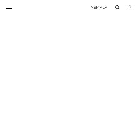
0
VEIKALĀ
NEW
NEW
GARA KLEITA AR ŠĶĒLUMU UN ZVĒRĀDAS RAKSTU
TILLA KLEITA AR ZVĒRĀDAS RAKSTU