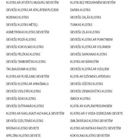
KLEITAS AR ATVĒRTU MUGURU SIEVIETĒM
KLEITA BEZ PIEDURKNĒM SIEVIETĒM
SIEVIEŠU KLEITAS AR ATKLĀTIEM PLECIEM
DARBA KLEITAS
IKDIENAS KLEITAS
SIEVIEŠU ZAĻĀS KLEITAS
SIEVIEŠU KLEITAS-MĒTEĻI
TUNIKAS KLEITAS
ASIMETRISKAS KLEITAS SIEVIETĒM
SIEVIEŠU ZILAS KLEITAS
SIEVIEŠU ROZĀ KLEITAS
SIEVIEŠU KLEITAS AR PUNKTIŅIEM
SIEVIEŠU KOKVILNAS KLEITAS
SIEVIEŠU KLEITAS AR VOLĀNIEM
SIEVIEŠU PELĒKAS KLEITAS
SIEVIEŠU SARKANAS KLEITAS
SIEVIEŠU TAMBORĒTAS KLEITAS
KLEITAS AR BĀRKSTĪM
TĪKLIŅAUDUMA KLEITAS
SIEVIEŠU KLEITAS AR VIZUĻIEM
KLEITAS AR PLISĒJUMU SIEVIETĒM
KLEITA AR DZĪVNIEKU APDRUKU
SIEVIEŠU KLEITAS AR APAKŠMALU
SIEVIEŠU IZŠŪTAS KLEITAS
SIEVIEŠU VIOLETĀS KLEITAS
SIEVIEŠU ZIEMASSVĒTKU KLEITAS
SIEVIEŠU ĀDAS KLEITAS
SMOCK KLEITAS
SIEVIEŠU SVĪTRAINĀS KLEITAS
KLEITA AR KUPLĀM PIEDURKNĒM
KLEITAS AR KAKLASAITI AIZ KAKLA SIEVIETĒM
KLEITAS AR V VEIDA IZGRIEZUMU SIEVIETE
SIEVIEŠU DZELTENĀS KLEITAS
SMILŠKRĀSAS KLEITAS SIEVIETĒM
BRŪNAS KLEITAS SIEVIETE
KLEITAS AR BATIKAS RAKSTU SIEVIETĒM
APELSĪNU KLEITAS SIEVIETE
KOKVILNAS KLEITAS SIEVIETĒM