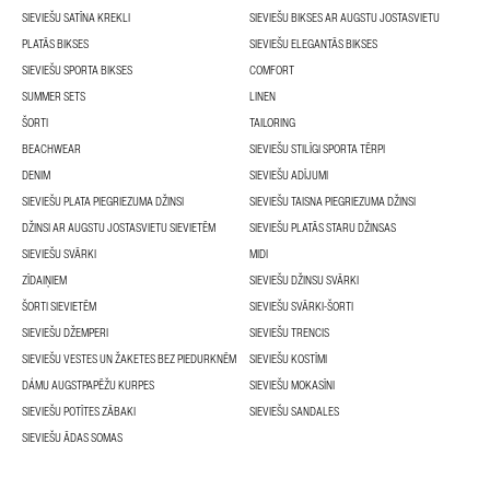
SIEVIEŠU SATĪNA KREKLI
SIEVIEŠU BIKSES AR AUGSTU JOSTASVIETU
PLATĀS BIKSES
SIEVIEŠU ELEGANTĀS BIKSES
SIEVIEŠU SPORTA BIKSES
COMFORT
SUMMER SETS
LINEN
ŠORTI
TAILORING
BEACHWEAR
SIEVIEŠU STILĪGI SPORTA TĒRPI
DENIM
SIEVIEŠU ADĪJUMI
SIEVIEŠU PLATA PIEGRIEZUMA DŽINSI
SIEVIEŠU TAISNA PIEGRIEZUMA DŽINSI
DŽINSI AR AUGSTU JOSTASVIETU SIEVIETĒM
SIEVIEŠU PLATĀS STARU DŽINSAS
SIEVIEŠU SVĀRKI
MIDI
ZĪDAIŅIEM
SIEVIEŠU DŽINSU SVĀRKI
ŠORTI SIEVIETĒM
SIEVIEŠU SVĀRKI-ŠORTI
SIEVIEŠU DŽEMPERI
SIEVIEŠU TRENCIS
SIEVIEŠU VESTES UN ŽAKETES BEZ PIEDURKNĒM
SIEVIEŠU KOSTĪMI
DÁMU AUGSTPAPĒŽU KURPES
SIEVIEŠU MOKASĪNI
SIEVIEŠU POTĪTES ZĀBAKI
SIEVIEŠU SANDALES
SIEVIEŠU ĀDAS SOMAS