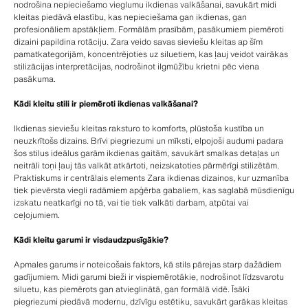
nodrošina nepieciešamo vieglumu ikdienas valkāšanai, savukārt midi
kleitas piedāvā elastību, kas nepieciešama gan ikdienas, gan
profesionāliem apstākļiem. Formālām prasībām, pasākumiem piemēroti
dizaini papildina rotāciju. Zara veido savas sieviešu kleitas ap šīm
pamatkategorijām, koncentrējoties uz siluetiem, kas ļauj veidot vairākas
stilizācijas interpretācijas, nodrošinot ilgmūžību krietni pēc viena
pasākuma.
Kādi kleitu stili ir piemēroti ikdienas valkāšanai?
Ikdienas sieviešu kleitas raksturo to komforts, plūstoša kustība un
neuzkrītošs dizains. Brīvi piegriezumi un mīksti, elpojoši audumi padara
šos stilus ideālus garām ikdienas gaitām, savukārt smalkas detaļas un
neitrāli toņi ļauj tās valkāt atkārtoti, neizskatoties pārmērīgi stilizētām.
Praktiskums ir centrālais elements Zara ikdienas dizainos, kur uzmanība
tiek pievērsta viegli radāmiem apģērba gabaliem, kas saglabā mūsdienīgu
izskatu neatkarīgi no tā, vai tie tiek valkāti darbam, atpūtai vai
ceļojumiem.
Kādi kleitu garumi ir visdaudzpusīgākie?
Apmales garums ir noteicošais faktors, kā stils pārejas starp dažādiem
gadījumiem. Midi garumi bieži ir vispiemērotākie, nodrošinot līdzsvarotu
siluetu, kas piemērots gan atvieglinātā, gan formālā vidē. Īsāki
piegriezumi piedāvā modernu, dzīvīgu estētiku, savukārt garākas kleitas