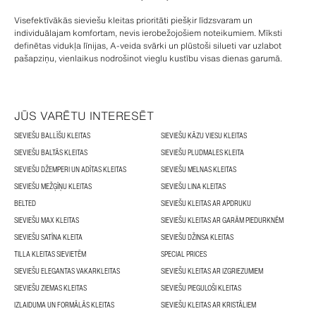
Visefektīvākās sieviešu kleitas prioritāti piešķir līdzsvaram un
individuālajam komfortam, nevis ierobežojošiem noteikumiem. Mīksti
definētas vidukļa līnijas, A-veida svārki un plūstoši silueti var uzlabot
pašapziņu, vienlaikus nodrošinot vieglu kustību visas dienas garumā.
JŪS VARĒTU INTERESĒT
SIEVIEŠU BALLĪŠU KLEITAS
SIEVIEŠU KĀZU VIESU KLEITAS
SIEVIEŠU BALTĀS KLEITAS
SIEVIEŠU PLUDMALES KLEITA
SIEVIEŠU DŽEMPERI UN ADĪTAS KLEITAS
SIEVIEŠU MELNAS KLEITAS
SIEVIEŠU MEŽĢĪŅU KLEITAS
SIEVIEŠU LINA KLEITAS
BELTED
SIEVIEŠU KLEITAS AR APDRUKU
SIEVIEŠU MAX KLEITAS
SIEVIEŠU KLEITAS AR GARĀM PIEDURKNĒM
SIEVIEŠU SATĪNA KLEITA
SIEVIEŠU DŽINSA KLEITAS
TILLA KLEITAS SIEVIETĒM
SPECIAL PRICES
SIEVIEŠU ELEGANTAS VAKARKLEITAS
SIEVIEŠU KLEITAS AR IZGRIEZUMIEM
SIEVIEŠU ZIEMAS KLEITAS
SIEVIEŠU PIEGULOŠI KLEITAS
IZLAIDUMA UN FORMĀLĀS KLEITAS
SIEVIEŠU KLEITAS AR KRISTĀLIEM