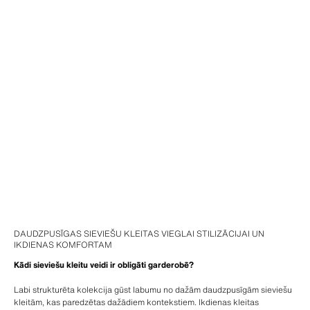
DAUDZPUSĪGAS SIEVIEŠU KLEITAS VIEGLAI STILIZĀCIJAI UN
IKDIENAS KOMFORTAM
Kādi sieviešu kleitu veidi ir obligāti garderobē?
Labi strukturēta kolekcija gūst labumu no dažām daudzpusīgām sieviešu
kleitām, kas paredzētas dažādiem kontekstiem. Ikdienas kleitas