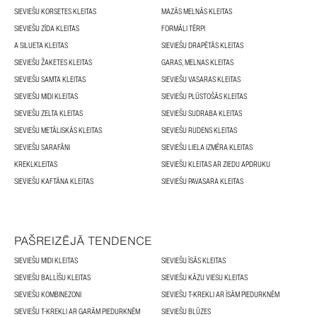
SIEVIEŠU KORSETES KLEITAS
MAZĀS MELNĀS KLEITAS
SIEVIEŠU ZĪDA KLEITAS
FORMĀLI TĒRPI
A SILUETA KLEITAS
SIEVIEŠU DRAPĒTĀS KLEITAS
SIEVIEŠU ŽAKETES KLEITAS
GARAS, MELNAS KLEITAS
SIEVIEŠU SAMTA KLEITAS
SIEVIEŠU VASARAS KLEITAS
SIEVIEŠU MIDI KLEITAS
SIEVIEŠU PLŪSTOŠĀS KLEITAS
SIEVIEŠU ZELTA KLEITAS
SIEVIEŠU SUDRABA KLEITAS
SIEVIEŠU METĀLISKĀS KLEITAS
SIEVIEŠU RUDENS KLEITAS
SIEVIEŠU SARAFĀNI
SIEVIEŠU LIELA IZMĒRA KLEITAS
KREKLKLEITAS
SIEVIEŠU KLEITAS AR ZIEDU APDRUKU
SIEVIEŠU KAFTĀNA KLEITAS
SIEVIEŠU PAVASARA KLEITAS
PAŠREIZĒJĀ TENDENCE
SIEVIEŠU MIDI KLEITAS
SIEVIEŠU ĪSĀS KLEITAS
SIEVIEŠU BALLĪŠU KLEITAS
SIEVIEŠU KĀZU VIESU KLEITAS
SIEVIEŠU KOMBINEZONI
SIEVIEŠU T-KREKLI AR ĪSĀM PIEDURKNĒM
SIEVIEŠU T-KREKLI AR GARĀM PIEDURKNĒM
SIEVIEŠU BLŪZES