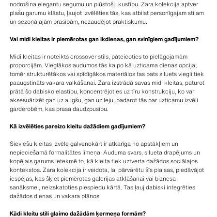
nodrošina elegantu segumu un plūstošu kustību. Zara kolekcija aptver
plašu garumu klāstu, ļaujot izvēlēties tās, kas atbilst personīgajam stilam
un sezonālajām prasībām, nezaudējot praktiskumu.
Vai midi kleitas ir piemērotas gan ikdienas, gan svinīgiem gadījumiem?
Midi kleitas ir noteikts crossover stils, pateicoties to pielāgojamām
proporcijām. Vieglākos audumos tās kalpo kā uzticama dienas opcija;
tomēr strukturētākos vai spīdīgākos materiālos tas pats siluets viegli tiek
paaugstināts vakara valkāšanai. Zara izstrādā savas midi kleitas, paturot
prātā šo dabisko elastību, koncentrējoties uz tīru konstrukciju, ko var
aksesuārizēt gan uz augšu, gan uz leju, padarot tās par uzticamu izvēli
garderobēm, kas prasa daudzpusību.
Kā izvēlēties pareizo kleitu dažādiem gadījumiem?
Sieviešu kleitas izvēle galvenokārt ir atkarīga no apstākļiem un
nepieciešamā formalitātes līmeņa. Auduma svars, silueta drapējums un
kopējais garums ietekmē to, kā kleita tiek uztverta dažādos sociālajos
kontekstos. Zara kolekcija ir veidota, lai pārvarētu šīs plaisas, piedāvājot
iespējas, kas šķiet piemērotas galerijas atklāšanai vai biznesa
sanāksmei, neizskatoties piespiedu kārtā. Tas ļauj dabiski integrēties
dažādos dienas un vakara plānos.
Kādi kleitu stili glaimo dažādām ķermeņa formām?