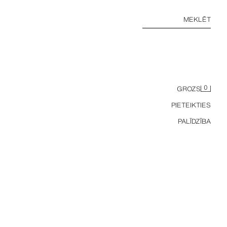
MEKLĒT
0
GROZS
PIETEIKTIES
PALĪDZĪBA
ZW COLLECTION 100% LINA BIKSES AR APMALI