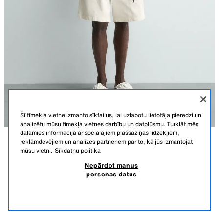
Šī tīmekļa vietne izmanto sīkfailus, lai uzlabotu lietotāja pieredzi un
analizētu mūsu tīmekļa vietnes darbību un datplūsmu. Turklāt mēs
dalāmies informācijā ar sociālajiem plašsaziņas līdzekļiem,
reklāmdevējiem un analīzes partneriem par to, kā jūs izmantojat
APRAKSTS
SASTĀVS
IZMĒRI
mūsu vietni.
Sīkdatņu politika
Nepārdot manus
ŠORTI 'RELAXED FIT' AR IELOCĒM AARON LEVINE X ZARA
Modeļa augums: 188 cm
personas datus
49,95 EUR
-63%
17,99 EUR
Šorti ‘relaxed fit’ no kokvilnas auduma. Jostasvieta ar ielocēm priekšpusē.
17,9
Kabatas priekšpusē un iešūtas kabatas ar pogām mugurpusē.
LĪDZĪGAS PRECES
Rāvējslēdzēja un pogas aizdare priekšpusē.Aaron Levine x ZARA īpašā
IZPĀRDOTS
KRĒMA - BALTS
6861/354/251
kolekcija.