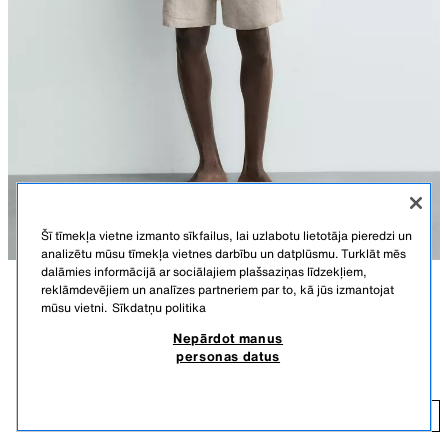
Šī tīmekļa vietne izmanto sīkfailus, lai uzlabotu lietotāja pieredzi un
analizētu mūsu tīmekļa vietnes darbību un datplūsmu. Turklāt mēs
dalāmies informācijā ar sociālajiem plašsaziņas līdzekļiem,
reklāmdevējiem un analīzes partneriem par to, kā jūs izmantojat
APRAKSTS
KRĀSA
SASTĀVS
IZMĒRI
mūsu vietni.
Sīkdatņu politika
Nepārdot manus
Modeļa augums: 188 cm
100% LINA ‘RELAXED FIT’ ŠORTI
+5
personas datus
39,95 EUR
Šorti ‘relaxed fit’ no lina auduma. Elastīga jostasvieta ar savelkamu
aukliņu. Kabatas priekšpusē un uzšūta kabata mugurpusē.
39
LIGHT BEIGE
5070/903/052
PIEVIENOT