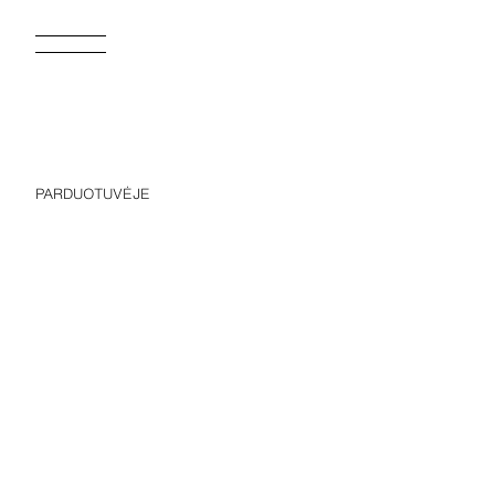
PARDUOTUVĖJE
PLAČIOS KOSTIUMINĖS KELNĖS
59,95 EUR
59