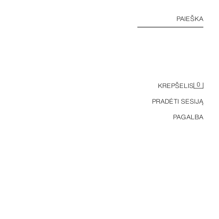
PAIEŠKA
0
KREPŠELIS
PRADĖTI SESIJĄ
PAGALBA
TEKSTŪRINIAI MARŠKINIAI