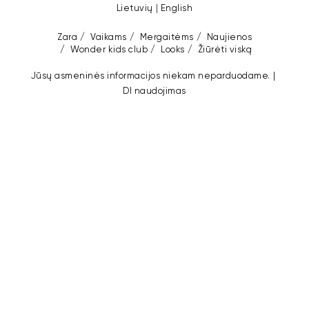
Lietuvių
English
zara
/
vaikams
/
mergaitėms
/
naujienos
/
wonder kids club
/
looks
/
žiūrėti viską
Jūsų asmeninės informacijos niekam neparduodame.
DI naudojimas