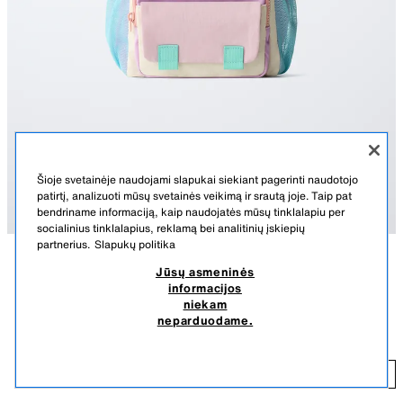
Šioje svetainėje naudojami slapukai siekiant pagerinti naudotojo
patirtį, analizuoti mūsų svetainės veikimą ir srautą joje. Taip pat
bendriname informaciją, kaip naudojatės mūsų tinklalapiu per
socialinius tinklalapius, reklamą bei analitinių įskiepių
partnerius.
Slapukų politika
Jūsų asmeninės
APRAŠYMAS
SUDĖTIS
MATMENYS
informacijos
niekam
Kontrastinių spalvų kuprinė. Pagrindinis skyrius ir priekinė kišenė
DAUGIASPALVĖ KUPRINĖ
neparduodame.
užsegami užtrauktukais, šonuose tinklinės kišenės, du reguliuojami pečių
27,95 EUR
dirželiai.
27
Aukštis x plotis x gylis: 30 x 27 x 9 cm.
PRIDĖTI
ĮVAIRIŲ SPALVŲ
1506/830/202