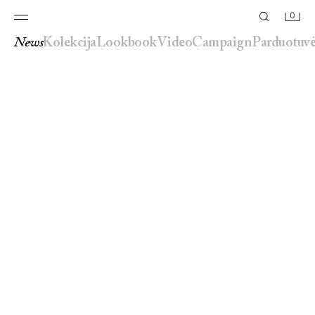
0
news
kolekcija
lookbook
video
campaign
parduotuv