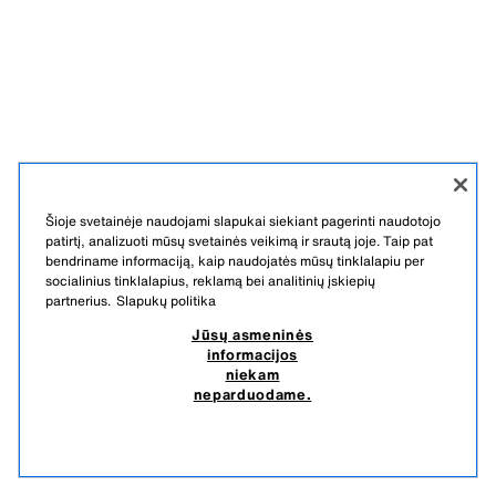
Šioje svetainėje naudojami slapukai siekiant pagerinti naudotojo
patirtį, analizuoti mūsų svetainės veikimą ir srautą joje. Taip pat
bendriname informaciją, kaip naudojatės mūsų tinklalapiu per
socialinius tinklalapius, reklamą bei analitinių įskiepių
partnerius.
Slapukų politika
Jūsų asmeninės
informacijos
niekam
neparduodame.