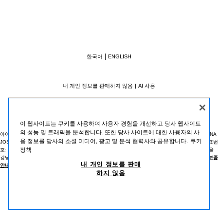
한국어
ENGLISH
내 개인 정보를 판매하지 않음
AI 사용
이 웹사이트는 쿠키를 사용하여 사용자 경험을 개선하고 당사 웹사이트
의 성능 및 트래픽을 분석합니다. 또한 당사 사이트에 대한 사용자의 사
아이티엑스코리아 주식회사 ｜ 사업자등록번호: 120-88-14733 ｜ 대표자 : ROMAY DE LA COLINA
용 정보를 당사의 소셜 미디어, 광고 및 분석 협력사와 공유합니다.
쿠키
JOSE MANUEL ｜ 서울특별시 강남구 영동대로 511 20층 2002호 (삼성동, 트레이드타워) ｜ 대표번
정책
호: 080-822-0311 ｜ 호스팅 서비스 사업자: ITX MERKEN, B.V. ｜ 통신판매업신고 : 제2014-서울
강남-02297 (
사업자정보확인
) ｜
개인정보처리방침
|
위치기반서비스 이용약관
|
이용약관
|
지급보증
내 개인 정보를 판매
안내
|
기프트카드 이용약관
하지 않음