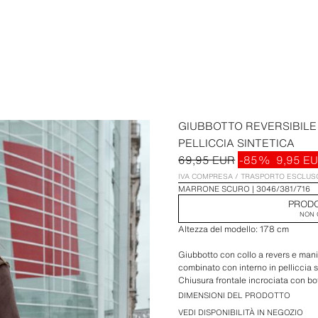
GIUBBOTTO REVERSIBILE
PELLICCIA SINTETICA
69,95 EUR
-85%
9,95 E
IVA COMPRESA / TRASPORTO ESCLUS
MARRONE SCURO
3046/381/716
PRODO
NON 
Altezza del modello: 178 cm
Giubbotto con collo a revers e man
combinato con interno in pelliccia 
Chiusura frontale incrociata con bot
DIMENSIONI DEL PRODOTTO
VEDI DISPONIBILITÀ IN NEGOZIO