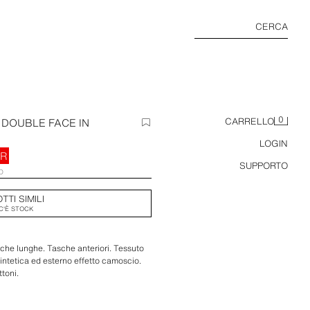
CERCA
0
 DOUBLE FACE IN
CARRELLO
LOGIN
UR
SUPPORTO
O
TTI SIMILI
C'È STOCK
iche lunghe. Tasche anteriori. Tessuto
sintetica ed esterno effetto camoscio.
toni.