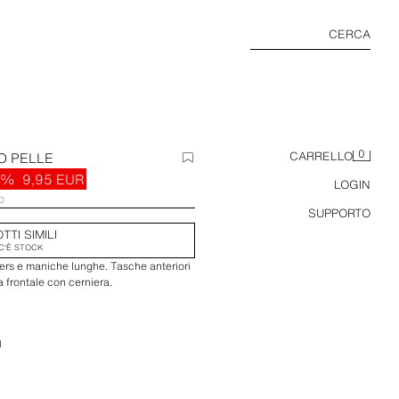
CERCA
0
O PELLE
CARRELLO
9%
9,95 EUR
LOGIN
O
SUPPORTO
TTI SIMILI
C'È STOCK
vers e maniche lunghe. Tasche anteriori
ra frontale con cerniera.
I