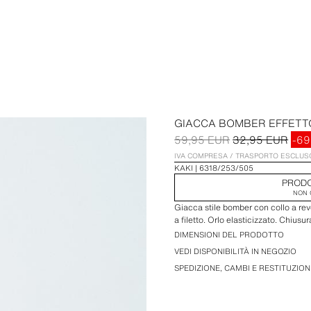
GIACCA BOMBER EFFETT
59,95 EUR
32,95 EUR
-6
IVA COMPRESA / TRASPORTO ESCLUS
KAKI
6318/253/505
PRODO
NON 
Giacca stile bomber con collo a re
a filetto. Orlo elasticizzato. Chiusu
DIMENSIONI DEL PRODOTTO
VEDI DISPONIBILITÀ IN NEGOZIO
SPEDIZIONE, CAMBI E RESTITUZION