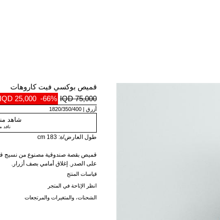
قميص بوكسي فيت كاروهات
25,000 IQD
-66%
75,000 IQD
أزرق
1820/350/400
شاهد منت
نافد 
طول العارض/ة: 183 cm
قميص بقصة صندوقية مصنوع من نسيج قطن
على الصدر. إغلاق أمامي بصف أزرار.
قياسات المنتج
انظر الإتاحة في المتجر
الشحنات، والمتغيرات والمرتجعات