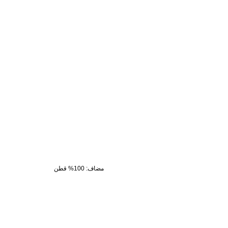
مضاف
:
100% قطن