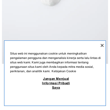
Situs web ini menggunakan cookie untuk meningkatkan
pengalaman pengguna dan menganalisis kinerja serta lalu lintas di
situs web kami. Kami juga membagikan informasi tentang
penggunaan situs kami oleh Anda kepada mitra media sosial,
periklanan, dan analitik kami.
Kebijakan Cookie
KETERANGAN
KOMPOSISI
UKURAN
Jangan Menjual
Informasi Pribadi
PAKET TIGA KAUS KAKI TINGGI GARIS SPORTY
Paket berisi tiga kaus kaki tinggi. Motif garis sporty.
Saya
PUTIH
4547/612/250
179.900 IDR
-66%
59.900 IDR
59.9
PRODUK SERUPA
STOK KOSONG