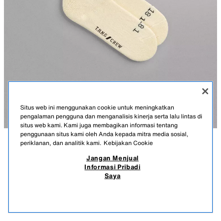
Situs web ini menggunakan cookie untuk meningkatkan
pengalaman pengguna dan menganalisis kinerja serta lalu lintas di
situs web kami. Kami juga membagikan informasi tentang
penggunaan situs kami oleh Anda kepada mitra media sosial,
periklanan, dan analitik kami.
Kebijakan Cookie
KETERANGAN
KOMPOSISI
UKURAN
Jangan Menjual
Informasi Pribadi
KAUS KAKI LATIHAN PAKET 2
PAKET BERISI DUA PASANG KAUS KAKI YANG DITENUN DARI BENANG
Saya
KATUN.
459.900 IDR
-71%
129.900 IDR
129.
- PENYANGGA LENGKUNG.
PRODUK SERUPA
- SOL EMPUK DENGAN BAGIAN DALAM TERRY.
STOK KOSONG
PUTIH PUDAR
1554/300/251