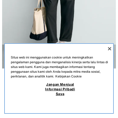
Situs web ini menggunakan cookie untuk meningkatkan
pengalaman pengguna dan menganalisis kinerja serta lalu lintas di
situs web kami. Kami juga membagikan informasi tentang
penggunaan situs kami oleh Anda kepada mitra media sosial,
periklanan, dan analitik kami.
Kebijakan Cookie
KETERANGAN
KOMPOSISI
UKURAN
Jangan Menjual
KAUS ILUSTRASI SPACE JAM™ & © X DYLAN´S T-SHIRT
Informasi Pribadi
CLUB X ZARA
Tinggi model: 187 cm
Saya
759.900 IDR
-73%
199.900 IDR
Kaus tank relaxed fit. Kerah bundar dan lengan tanpa jahitan dengan
199.
sentuhan akhir tidak beraturan. Ilustrasi tercetak di bagian depan dan
PRODUK SERUPA
belakang dari film Space Jam™ & © WBEI. Teks bordir kombinasi
STOK KOSONG
ABU-ABU ANTRASIT
6224/856/807
senada di bagian bawah.