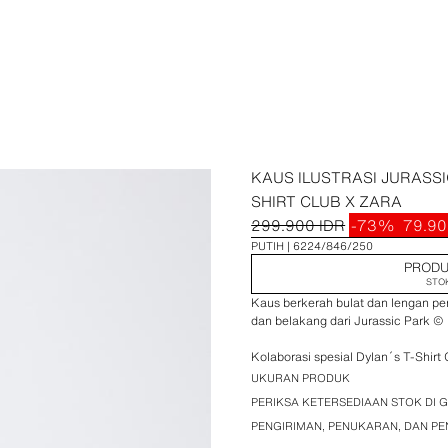
KAUS ILUSTRASI JURASSI
SHIRT CLUB X ZARA
299.900 IDR
-73%
79.90
PUTIH
6224/846/250
PRODU
STO
Kaus berkerah bulat dan lengan pen
dan belakang dari Jurassic Park ©
Kolaborasi spesial Dylan´s T-Shirt 
UKURAN PRODUK
PERIKSA KETERSEDIAAN STOK DI G
PENGIRIMAN, PENUKARAN, DAN P