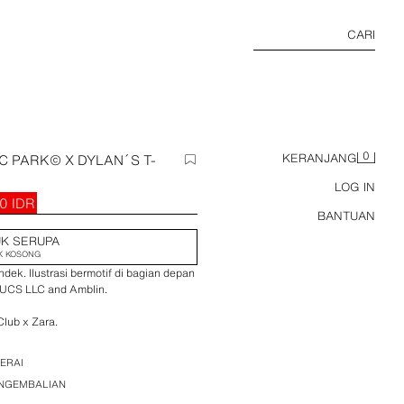
CARI
0
C PARK© X DYLAN´S T-
KERANJANG
LOG IN
0 IDR
BANTUAN
K SERUPA
K KOSONG
dek. Ilustrasi bermotif di bagian depan
 UCS LLC and Amblin.
Club x Zara.
ERAI
ENGEMBALIAN