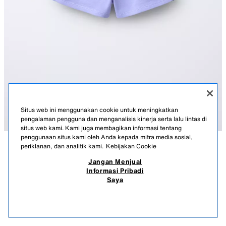
Situs web ini menggunakan cookie untuk meningkatkan
pengalaman pengguna dan menganalisis kinerja serta lalu lintas di
situs web kami. Kami juga membagikan informasi tentang
penggunaan situs kami oleh Anda kepada mitra media sosial,
periklanan, dan analitik kami.
Kebijakan Cookie
KETERANGAN
KOMPOSISI
UKURAN
Jangan Menjual
Informasi Pribadi
CELANA BERMUDA PLUSH APLIKASI KARET
Celana bermuda plush dengan tali pinggang elastis dan aplikasi tali di
Saya
depan. Kantong jenis tempel di belakang. Aplikasi karet di bagian bawah.
179.900 IDR
-66%
59.900 IDR
BIRU / LAVENDER
0722/572/433
59.9
PRODUK SERUPA
STOK KOSONG