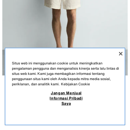
Situs web ini menggunakan cookie untuk meningkatkan
pengalaman pengguna dan menganalisis kinerja serta lalu lintas di
situs web kami. Kami juga membagikan informasi tentang
penggunaan situs kami oleh Anda kepada mitra media sosial,
periklanan, dan analitik kami.
Kebijakan Cookie
KETERANGAN
KOMPOSISI
UKURAN
Jangan Menjual
Informasi Pribadi
CELANA BERMUDA FLUIDA RELAXED FIT
Tinggi model: 188 cm
Saya
999.900 IDR
-70%
299.900 IDR
Celana bermuda relaxed fit terbuat dari kain lembut dengan campuran
299.
modal. Pinggang elastis yang dapat disesuaikan dengan tali serut.
PRODUK SERUPA
Kantong depan dan detail kantong paspoal di bagian belakang.
STOK KOSONG
PUTIH PUDAR
6861/898/251