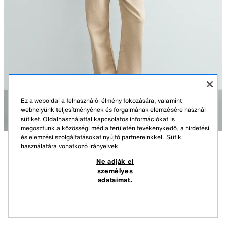
Ez a weboldal a felhasználói élmény fokozására, valamint
webhelyünk teljesítményének és forgalmának elemzésére használ
sütiket. Oldalhasználattal kapcsolatos információkat is
megosztunk a közösségi média területén tevékenykedő, a hirdetési
és elemzési szolgáltatásokat nyújtó partnereinkkel.
Sütik
használatára vonatkozó irányelvek
LEÍRÁS
ÖSSZETÉTEL
MÉRETEK
Ne adják el
személyes
HASÍTOTT BŐR KERESZTPÁNTOS TÁSKA
Modell magassága: 186 cm
adataimat.
10.995 FT
-70%
3.295 FT
Hasított bőr keresztpántos táska. Fő rekesz zár nélkül. Elöl lapos zseb.
3.29
Bőr vállpánt.
HASONLÓK MEGTEKINTÉSE
KIFOGYOTT
KHAKIZÖLD
3612/720/032
Magasság x Szélesség x Mélység: 19 x 12 x 1 cm.