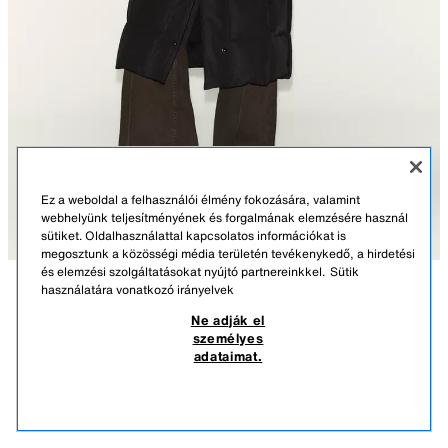
Ez a weboldal a felhasználói élmény fokozására, valamint
webhelyünk teljesítményének és forgalmának elemzésére használ
sütiket. Oldalhasználattal kapcsolatos információkat is
megosztunk a közösségi média területén tevékenykedő, a hirdetési
és elemzési szolgáltatásokat nyújtó partnereinkkel.
Sütik
használatára vonatkozó irányelvek
LEÍRÁS
ÖSSZETÉTEL
MÉRETEK
Ne adják el
HOSSZÚ STEPPELT ANORÁK 70% PEHELY 30% TOLL
személyes
KAPUCNIS WATER REPELLENT WINDPROOF
Modell magassága: 177 cm
adataimat.
25.995 FT
-75%
6.495 FT
70% pehellyel és 30% tollal bélelt steppelt anorák. Szélálló és
6.49
víztaszító anyag, amely megakadályozza a levegő behatolását erős szél
HASONLÓK MEGTEKINTÉSE
esetén, és nem engedi, hogy elázzon rövid ideig tartó enyhe esőzéskor.
KIFOGYOTT
FEKETE
3046/243/800
Ez a ruhadarab hideg környezetben is hőkomfortot biztosít, a hivatkozási