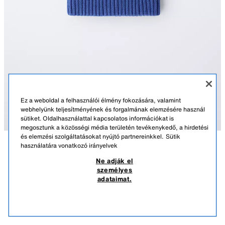
Ez a weboldal a felhasználói élmény fokozására, valamint
webhelyünk teljesítményének és forgalmának elemzésére használ
sütiket. Oldalhasználattal kapcsolatos információkat is
megosztunk a közösségi média területén tevékenykedő, a hirdetési
és elemzési szolgáltatásokat nyújtó partnereinkkel.
Sütik
használatára vonatkozó irányelvek
LEÍRÁS
ÖSSZETÉTEL
MÉRETEK
Ne adják el
személyes
EGYSZERŰ KÖTÖTT SAPKA
Kötött sapka felhajtott szegéllyel.
adataimat.
KÉK
5665/639/400
3.295 FT
-80%
655 FT
655 
HASONLÓK MEGTEKINTÉSE
KIFOGYOTT