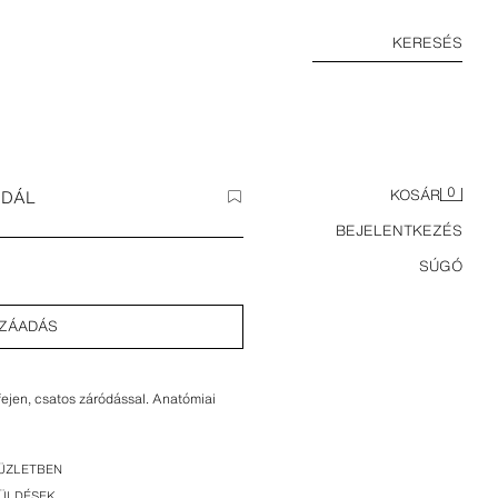
KERESÉS
0
NDÁL
KOSÁR
BEJELENTKEZÉS
SÚGÓ
ZÁADÁS
fejen, csatos záródással. Anatómiai
ÜZLETBEN
KÜLDÉSEK