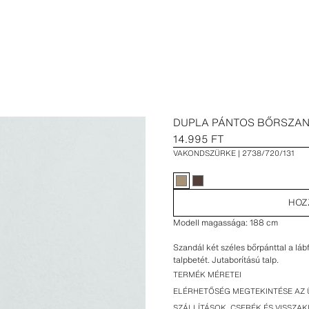
DUPLA PÁNTOS BŐRSZA
14.995 FT
VAKONDSZÜRKE
2738/720/131
HOZ
Modell magassága: 188 cm
Szandál két széles bőrpánttal a láb
talpbetét. Jutaborítású talp.
TERMÉK MÉRETEI
ELÉRHETŐSÉG MEGTEKINTÉSE AZ 
SZÁLLÍTÁSOK, CSERÉK ÉS VISSZA