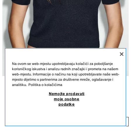
Na ovom se web-mjestu upotrebljavaju kolačići za poboljšanje
korisničkog iskustva i analizu radnih značajki i prometa na našem
web-mjestu. Informacije o načinu na koji upotrebljavate naše web-
mjesto dijelimo s partnerima za društvene mreže, oglašavanje i
analitiku.
Politika o kolačićima
OPIS
SASTAV
MJERE
Nemojte prodavati
moje osobne
Visina modela: 178 cm
PLETENI PULOVER S PROREZOM U OBLIKU SRCA
podatke
25,95 EUR
-76%
5,99 EUR
Pulover s okruglim ovratnikom i puf kratkim rukavima. Detalj prednjeg
proreza u obliku srca.
5,
MORNARSKO PLAVA
5802/002/401
DODAJ