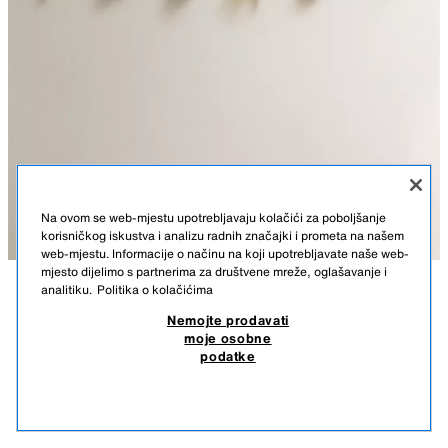
Na ovom se web-mjestu upotrebljavaju kolačići za poboljšanje
korisničkog iskustva i analizu radnih značajki i prometa na našem
web-mjestu. Informacije o načinu na koji upotrebljavate naše web-
mjesto dijelimo s partnerima za društvene mreže, oglašavanje i
analitiku.
Politika o kolačićima
OPIS
SASTAV
Nemojte prodavati
KOMPLET STAKLENIH PRIVJESAKA ZA ČAŠE S MOTIVIMA
moje osobne
USKRSA (KOMPLET OD 6 KOM.)
Stakleni privjesci za čaše s motivima inspiriranima Uskrsom.
podatke
Komplet sadrži 6 komada, svaki s drugačijim dizajnom.
12,99 EUR
-46%
6,99 EUR
ZELENA
0261/042/500
6,99
SLIČNI PROIZVODI
NEMA NA ZALIHI