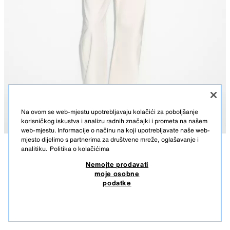
Na ovom se web-mjestu upotrebljavaju kolačići za poboljšanje
korisničkog iskustva i analizu radnih značajki i prometa na našem
web-mjestu. Informacije o načinu na koji upotrebljavate naše web-
mjesto dijelimo s partnerima za društvene mreže, oglašavanje i
analitiku.
Politika o kolačićima
OPIS
SASTAV
MJERE
Nemojte prodavati
moje osobne
KARDIGAN OD ŽAKARA SA SRCIMA
Visina modela: 178 cm
podatke
25,95 EUR
-76%
5,99 EUR
Kardigan s preklopnim ovratnikom i dugim rukavima. Kopčanje gumbima
5,99
u obliku srca sprijeda.
SLIČNI PROIZVODI
MORNARSKO PLAVA
4938/008/401
NEMA NA ZALIHI