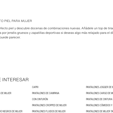
TO PIEL PARA MUJER
 efecto piel y descubre docenas de combinaciones nuevas. Añádele un top de tir
por jerséis gruesos y zapatillas deportivas si deseas algo más relajado para el d
 puede parecer.
E INTERESAR
CAPRI
PANTALONES JOGGER DE 
 DE MUJER
PANTALONES DE CAMPANA
PANTALONES CARGO DE 
CON CINTURÓN
PANTALONES DE CINTURA
PANTALONES CROPPED DE MUJER
RO NEGROS DE MUJER
PANTALONES FLUIDOS DE MUJER
PANTALONES DE MUJER T