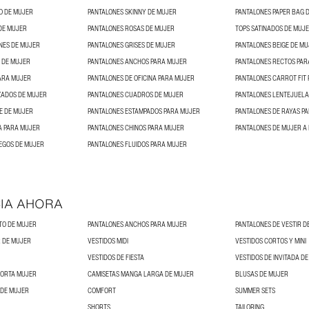
O DE MUJER
PANTALONES SKINNY DE MUJER
PANTALONES PAPER BAG 
DE MUJER
PANTALONES ROSAS DE MUJER
TOPS SATINADOS DE MUJ
NES DE MUJER
PANTALONES GRISES DE MUJER
PANTALONES BEIGE DE M
 DE MUJER
PANTALONES ANCHOS PARA MUJER
PANTALONES RECTOS PAR
ARA MUJER
PANTALONES DE OFICINA PARA MUJER
PANTALONES CARROT FIT
ZADOS DE MUJER
PANTALONES CUADROS DE MUJER
PANTALONES LENTEJUELA
E DE MUJER
PANTALONES ESTAMPADOS PARA MUJER
PANTALONES DE RAYAS P
A PARA MUJER
PANTALONES CHINOS PARA MUJER
PANTALONES DE MUJER A 
EGOS DE MUJER
PANTALONES FLUIDOS PARA MUJER
IA AHORA
TO DE MUJER
PANTALONES ANCHOS PARA MUJER
PANTALONES DE VESTIR D
 DE MUJER
VESTIDOS MIDI
VESTIDOS CORTOS Y MINI
VESTIDOS DE FIESTA
VESTIDOS DE INVITADA D
CORTA MUJER
CAMISETAS MANGA LARGA DE MUJER
BLUSAS DE MUJER
 DE MUJER
COMFORT
SUMMER SETS
SHORTS
TAILORING