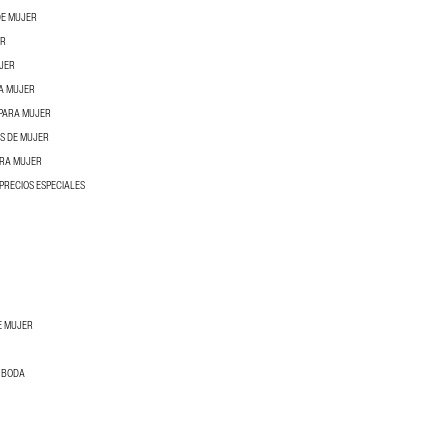
DE MUJER
ER
UJER
A MUJER
 PARA MUJER
S DE MUJER
ARA MUJER
PRECIOS ESPECIALES
E MUJER
E BODA