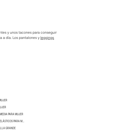
antes y unos tacones para conseguir
ía a día. Los pantalones y
leggings
MUJER
MUJER
 MEDIA PARA MUJER
PANTALONES CÓMODOS Y ELÁSTICOS PARA MUJER
ALLA GRANDE