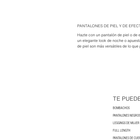
PANTALONES DE PIEL Y DE EFEC
Hazte con un pantalón de piel o de
un elegante look de noche o apuesta 
de piel son más versátiles de lo que
TE PUED
BOMBACHOS
PANTALONES NEGROS
LEGGINGS DE MUJER
FULL LENGTH
PANTALONES DE CUE