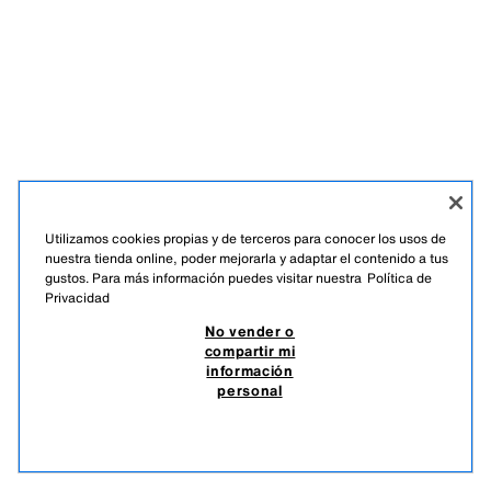
Utilizamos cookies propias y de terceros para conocer los usos de
nuestra tienda online, poder mejorarla y adaptar el contenido a tus
gustos. Para más información puedes visitar nuestra
Política de
Privacidad
ESPAÑOL
ENGLISH
No vender o
compartir mi
ZARA
/
BENITO ANTONIO
/
DESCUBRE
información
personal
NO VENDER O COMPARTIR MI INFORMACIÓN PERSONAL
USO DE IA