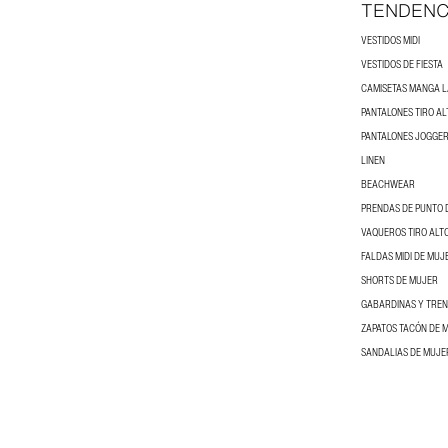
TENDENC
VESTIDOS MIDI
VESTIDOS DE FIESTA
CAMISETAS MANGA 
PANTALONES TIRO AL
PANTALONES JOGGER
LINEN
BEACHWEAR
PRENDAS DE PUNTO 
VAQUEROS TIRO ALT
FALDAS MIDI DE MUJ
SHORTS DE MUJER
GABARDINAS Y TRE
ZAPATOS TACÓN DE 
SANDALIAS DE MUJE