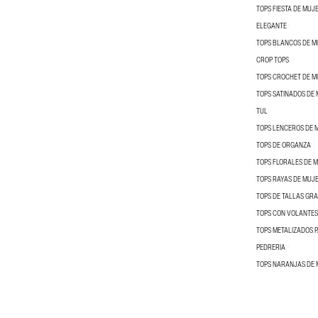
TOPS FIESTA DE MUJ
ELEGANTE
TOPS BLANCOS DE M
CROP TOPS
TOPS CROCHET DE M
TOPS SATINADOS DE
TUL
TOPS LENCEROS DE 
TOPS DE ORGANZA
TOPS FLORALES DE 
TOPS RAYAS DE MUJ
TOPS DE TALLAS GR
TOPS CON VOLANTES
TOPS METALIZADOS 
PEDRERIA
TOPS NARANJAS DE