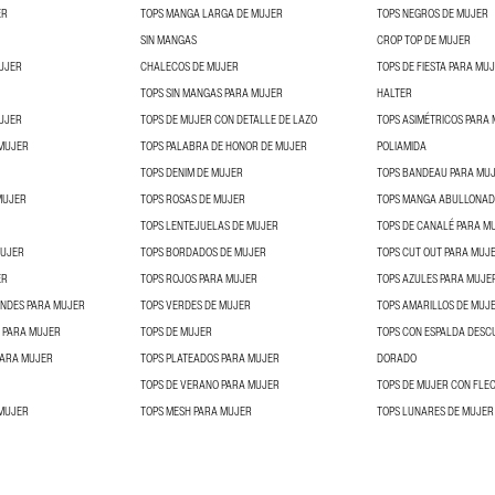
ER
TOPS MANGA LARGA DE MUJER
TOPS NEGROS DE MUJER
SIN MANGAS
CROP TOP DE MUJER
UJER
CHALECOS DE MUJER
TOPS DE FIESTA PARA MU
TOPS SIN MANGAS PARA MUJER
HALTER
UJER
TOPS DE MUJER CON DETALLE DE LAZO
TOPS ASIMÉTRICOS PARA
 MUJER
TOPS PALABRA DE HONOR DE MUJER
POLIAMIDA
TOPS DENIM DE MUJER
TOPS BANDEAU PARA MU
MUJER
TOPS ROSAS DE MUJER
TOPS MANGA ABULLONA
TOPS LENTEJUELAS DE MUJER
TOPS DE CANALÉ PARA M
MUJER
TOPS BORDADOS DE MUJER
TOPS CUT OUT PARA MUJ
ER
TOPS ROJOS PARA MUJER
TOPS AZULES PARA MUJE
ANDES PARA MUJER
TOPS VERDES DE MUJER
TOPS AMARILLOS DE MUJ
 PARA MUJER
TOPS DE MUJER
PARA MUJER
TOPS PLATEADOS PARA MUJER
DORADO
TOPS DE VERANO PARA MUJER
TOPS DE MUJER CON FLE
 MUJER
TOPS MESH PARA MUJER
TOPS LUNARES DE MUJER