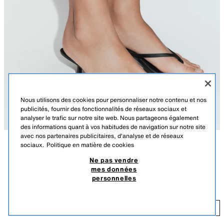
Nous utilisons des cookies pour personnaliser notre contenu et nos
publicités, fournir des fonctionnalités de réseaux sociaux et
analyser le trafic sur notre site web. Nous partageons également
des informations quant à vos habitudes de navigation sur notre site
avec nos partenaires publicitaires, d'analyse et de réseaux
sociaux.
Politique en matière de cookies
DESCRIPTION
DÉTAILS
DIMENSIONS
Ne pas vendre
PEU D’UNITÉS
mes données
Le mannequin mesure : 176 cm
SANDALES SATINÉES À TALONS KITTEN HEEL
personnelles
29,95 EUR
Chaussures type sandales à talons. Effet satiné. Entredoigt. Talon fin
kitten heel. Bout rond.
29
AJOUTER
NOIR
3300/710/800
Hauteur du talon : 5,5 cm