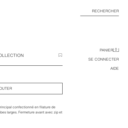
RECHERCHER
0
PANIER
OLLECTION
SE CONNECTER
AIDE
OUTER
rincipal confectionné en filature de
es larges. Fermeture avant avec zip et