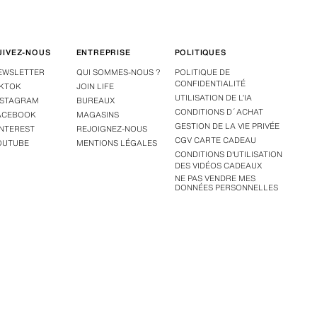
UIVEZ-NOUS
ENTREPRISE
POLITIQUES
EWSLETTER
QUI SOMMES-NOUS ?
POLITIQUE DE
CONFIDENTIALITÉ
IKTOK
JOIN LIFE
UTILISATION DE L’IA
NSTAGRAM
BUREAUX
CONDITIONS D´ACHAT
ACEBOOK
MAGASINS
GESTION DE LA VIE PRIVÉE
INTEREST
REJOIGNEZ-NOUS
CGV CARTE CADEAU
OUTUBE
MENTIONS LÉGALES
CONDITIONS D'UTILISATION
DES VIDÉOS CADEAUX
NE PAS VENDRE MES
DONNÉES PERSONNELLES