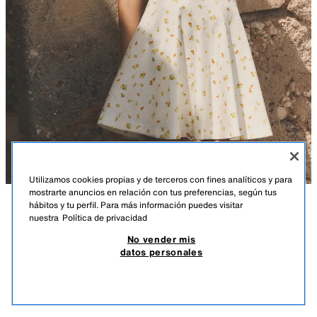
Utilizamos cookies propias y de terceros con fines analíticos y para
mostrarte anuncios en relación con tus preferencias, según tus
hábitos y tu perfil. Para más información puedes visitar
DESCRIPCIÓN
COMPOSICIÓN
MEDIDAS
nuestra
Política de privacidad
VESTIDO MINI FRUTAS
No vender mis
Vestido mini de escote recto y hombros descubiertos. Detalle de costuras
29,95 EUR
8,98 EUR
-80%*
5,99 EUR
datos personales
marcadas. Forro interior combinado a tono. Cierre en espalda con
*DESCUENTO APLICADO SOBRE PRECIO DE TEMPORADA
cremallera oculta en costura.
5,99
ÚNICO
2807/331/050
VER SIMILARES
AGOTADO