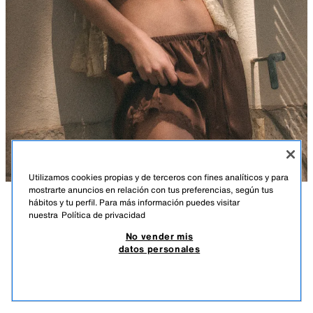
Utilizamos cookies propias y de terceros con fines analíticos y para
mostrarte anuncios en relación con tus preferencias, según tus
hábitos y tu perfil. Para más información puedes visitar
DESCRIPCIÓN
COMPOSICIÓN
MEDIDAS
nuestra
Política de privacidad
SHORT MINI SATINADO ENCAJE
No vender mis
Short confeccionado en tejido satinado. Cintura elástica ajustable con
19,95 EUR
5,98 EUR
-80%*
3,99 EUR
datos personales
cordones. Bajo acabado con aplicación de encaje a tono.
*DESCUENTO APLICADO SOBRE PRECIO DE TEMPORADA
MARRÓN OSCURO
1255/427/716
3,99
VER SIMILARES
AGOTADO