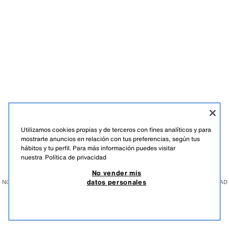
Utilizamos cookies propias y de terceros con fines analíticos y para
mostrarte anuncios en relación con tus preferencias, según tus
hábitos y tu perfil. Para más información puedes visitar
ESPAÑOL
ENGLISH
EUSKARA
GALEGO
CATALÀ
nuestra
Política de privacidad
No vender mis
datos personales
NO VENDER MIS DATOS PERSONALES
USO DE IA
GESTIÓN DE LA PRIVACIDAD