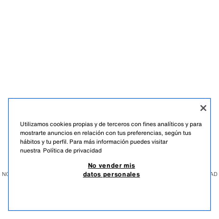
Utilizamos cookies propias y de terceros con fines analíticos y para
mostrarte anuncios en relación con tus preferencias, según tus
hábitos y tu perfil. Para más información puedes visitar
ESPAÑOL
ENGLISH
EUSKARA
GALEGO
CATALÀ
nuestra
Política de privacidad
No vender mis
datos personales
NO VENDER MIS DATOS PERSONALES
USO DE IA
GESTIÓN DE LA PRIVACIDAD