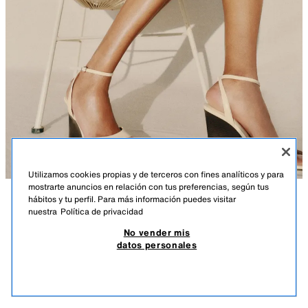
Utilizamos cookies propias y de terceros con fines analíticos y para
mostrarte anuncios en relación con tus preferencias, según tus
hábitos y tu perfil. Para más información puedes visitar
DESCRIPCIÓN
COMPOSICIÓN
MEDIDAS
nuestra
Política de privacidad
SANDALIA TACÓN CUÑA
No vender mis
Altura modelo: 179 cm
35,95 EUR
14,38 EUR
-70%*
10,78 EUR
datos personales
*DESCUENTO APLICADO SOBRE PRECIO DE TEMPORADA
Zapato tipo sandalia. Tira delantera. Cierre mediante tira a la pulsera del
10,7
tobillo con hebilla metálica. Tacón en cuña a contraste de material.
VER SIMILARES
Acabado en punta cuadrada.
AGOTADO
BLANCO CRUDO
2305/810/002