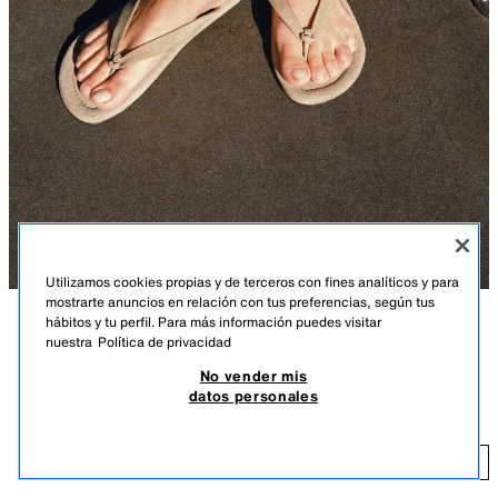
Utilizamos cookies propias y de terceros con fines analíticos y para
mostrarte anuncios en relación con tus preferencias, según tus
hábitos y tu perfil. Para más información puedes visitar
DESCRIPCIÓN
COMPOSICIÓN
MEDIDAS
nuestra
Política de privacidad
No vender mis
Zapato tipo sandalia plana en piel. Tira delantera con posición para el
SANDALIA PLANA PIEL
datos personales
dedo. Suela plana. Acabado en punta redonda.
29,95 EUR
Altura de la suela: 1 cm
29
BEIGE
1657/710/102
AÑADIR