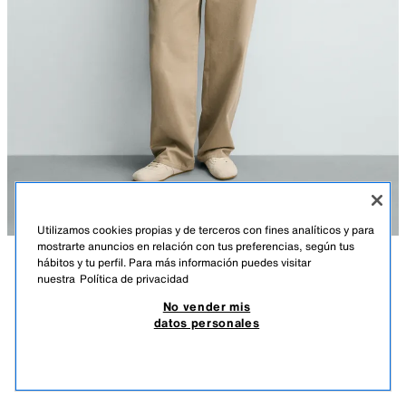
Utilizamos cookies propias y de terceros con fines analíticos y para
mostrarte anuncios en relación con tus preferencias, según tus
hábitos y tu perfil. Para más información puedes visitar
DESCRIPCIÓN
COMPOSICIÓN
MEDIDAS
nuestra
Política de privacidad
POLO PUNTO CANALÉ
No vender mis
Altura modelo: 188 cm
35,95 EUR
17,97 EUR
-60%*
14,38 EUR
datos personales
*DESCUENTO APLICADO SOBRE PRECIO DE TEMPORADA
Polo regular fit de punto tejido en hilatura con algodón y lyocell. Cuello
14,3
solapa con cierre frontal de botonadura y manga corta. Acabados en rib.
VER SIMILARES
MARINO
5755/448/401
AGOTADO