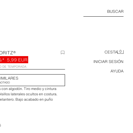
BUSCAR
0
ORITZ®
CESTA
%*
5,99 EUR
INICIAR SESIÓN
IO DE TEMPORADA
AYUDA
IMILARES
GOTADO
 con algodón. Tiro medio y cintura
sillos laterales ocultos en costura.
delantero. Bajo acabado en puño
S