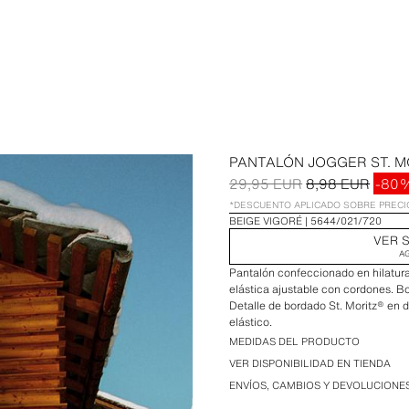
PANTALÓN JOGGER ST. M
29,95 EUR
8,98 EUR
-80
*DESCUENTO APLICADO SOBRE PREC
BEIGE VIGORÉ
5644/021/720
VER S
A
Pantalón confeccionado en hilatura
elástica ajustable con cordones. Bol
Detalle de bordado St. Moritz® en 
elástico.
MEDIDAS DEL PRODUCTO
VER DISPONIBILIDAD EN TIENDA
ENVÍOS, CAMBIOS Y DEVOLUCIONE