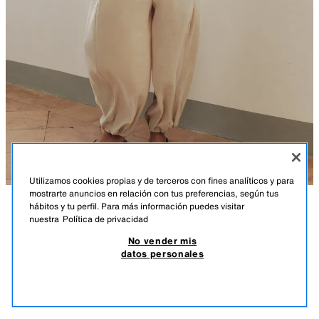
Utilizamos cookies propias y de terceros con fines analíticos y para
mostrarte anuncios en relación con tus preferencias, según tus
hábitos y tu perfil. Para más información puedes visitar
DESCRIPCIÓN
COMPOSICIÓN
MEDIDAS
nuestra
Política de privacidad
PANTALÓN BOMBACHO CINTURA ELÁSTICA
No vender mis
Pantalón con cintura elástica y bolsillos delanteros. Pernera abullonada
25,95 EUR
7,78 EUR
-80%*
5,19 EUR
datos personales
acabada en elástico.
*DESCUENTO APLICADO SOBRE PRECIO DE TEMPORADA
PIEDRA
8372/041/806
5,19
VER SIMILARES
AGOTADO