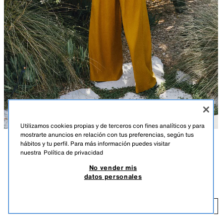
Utilizamos cookies propias y de terceros con fines analíticos y para
mostrarte anuncios en relación con tus preferencias, según tus
hábitos y tu perfil. Para más información puedes visitar
DESCRIPCIÓN
COLOR
COMPOSICIÓN
MEDIDAS
nuestra
Política de privacidad
POCAS UNIDADES
No vender mis
PANTALÓN ANCHO CON LINO
Pantalón de tiro alto confeccionado con lino. Pernera ancha con pinzas
datos personales
delanteras. Bolsillos frontales. Cierre delantero con cremallera, botón
25,95 EUR
interior y gancho.
CURRY
8372/222/309
25
AÑADIR