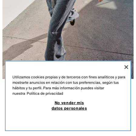
Utilizamos cookies propias y de terceros con fines analíticos y para
mostrarte anuncios en relación con tus preferencias, según tus
hábitos y tu perfil. Para más información puedes visitar
DESCRIPCIÓN
COMPOSICIÓN
MEDIDAS
nuestra
Política de privacidad
JERSEY PUNTO CORDÓN
No vender mis
Altura modelo: 183 cm
35,95 EUR
10,78 EUR
-80%*
7,19 EUR
datos personales
*DESCUENTO APLICADO SOBRE PRECIO DE TEMPORADA
Jersey de cuello redondo y manga larga abullonada acabada en puño.
7,19
Detalle de costura marcada delantera. Cintura ajustable con cordón.
VER SIMILARES
GRIS
2488/002/802
AGOTADO