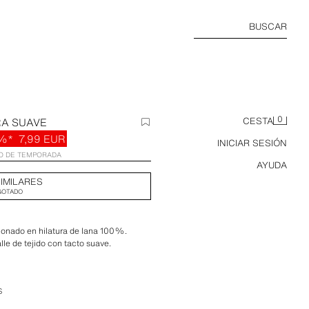
BUSCAR
0
RA SUAVE
CESTA
%*
7,99 EUR
INICIAR SESIÓN
IO DE TEMPORADA
AYUDA
IMILARES
GOTADO
cionado en hilatura de lana 100%.
le de tejido con tacto suave.
S