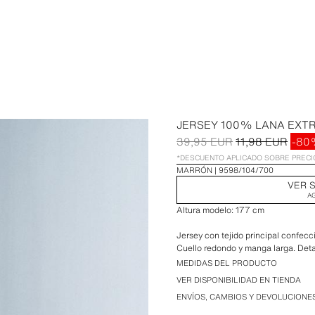
JERSEY 100% LANA EXT
39,95 EUR
11,98 EUR
-80
*DESCUENTO APLICADO SOBRE PREC
MARRÓN
9598/104/700
VER S
A
Altura modelo: 177 cm
Jersey con tejido principal confec
Cuello redondo y manga larga. Detal
MEDIDAS DEL PRODUCTO
VER DISPONIBILIDAD EN TIENDA
ENVÍOS, CAMBIOS Y DEVOLUCIONE