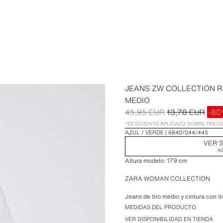
JEANS ZW COLLECTION 
MEDIO
45,95 EUR
13,78 EUR
-8
*DESCUENTO APLICADO SOBRE PREC
AZUL / VERDE
6840/044/445
VER S
A
Altura modelo: 179 cm
ZARA WOMAN COLLECTION
Jeans de tiro medio y cintura con tra
Cierre frontal con cremallera y botó
MEDIDAS DEL PRODUCTO
VER DISPONIBILIDAD EN TIENDA