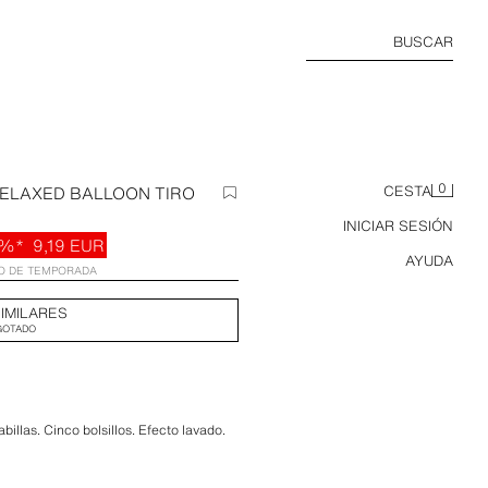
BUSCAR
0
RELAXED BALLOON TIRO
CESTA
INICIAR SESIÓN
0%*
9,19 EUR
AYUDA
IO DE TEMPORADA
IMILARES
GOTADO
billas. Cinco bolsillos. Efecto lavado.
n.