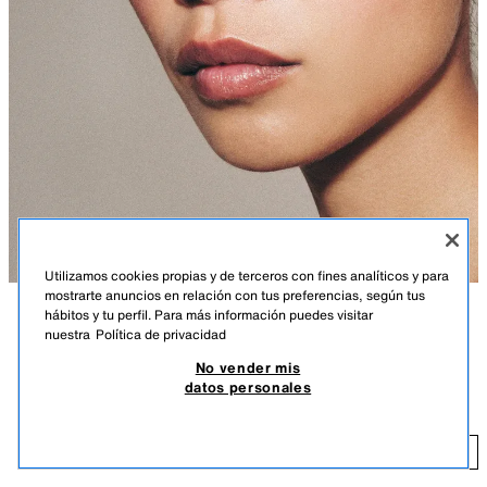
Utilizamos cookies propias y de terceros con fines analíticos y para
mostrarte anuncios en relación con tus preferencias, según tus
hábitos y tu perfil. Para más información puedes visitar
DESCRIPCIÓN
COMPOSICIÓN
MEDIDAS
nuestra
Política de privacidad
No vender mis
Gafas de sol rectangulares con montura en acetato. Incluye funda.
GAFAS DE SOL RECTAGULARES
datos personales
39,95 EUR
Protección UV/UVA 400. Categoría 2.
MARRÓN
4646/201/700
39
AÑADIR