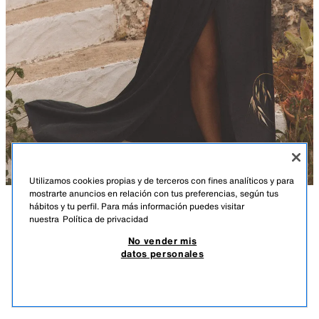
Utilizamos cookies propias y de terceros con fines analíticos y para
mostrarte anuncios en relación con tus preferencias, según tus
hábitos y tu perfil. Para más información puedes visitar
DESCRIPCIÓN
COMPOSICIÓN
MEDIDAS
nuestra
Política de privacidad
FALDA LARGA SATINADA ABERTURA
No vender mis
Falda larga de tiro medio y cintura elástica tipo nido de abeja. Bajo
22,95 EUR
6,88 EUR
-80%*
4,59 EUR
datos personales
acabado con abertura.
*DESCUENTO APLICADO SOBRE PRECIO DE TEMPORADA
NEGRO
5427/436/800
4,59
VER SIMILARES
AGOTADO