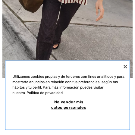
Utilizamos cookies propias y de terceros con fines analíticos y para
mostrarte anuncios en relación con tus preferencias, según tus
hábitos y tu perfil. Para más información puedes visitar
DESCRIPCIÓN
COMPOSICIÓN
MEDIDAS
nuestra
Política de privacidad
CAMISA RAYAS MANGA ABULLONADA
No vender mis
Altura modelo: 176 cm
27,95 EUR
8,38 EUR
-80%*
5,59 EUR
datos personales
*DESCUENTO APLICADO SOBRE PRECIO DE TEMPORADA
Camisa de cuello solapa con escote pico y manga abullonada por debajo
5,59
del codo acabada en elástico.
VER SIMILARES
CRUDO / GRANATE
5029/057/068
AGOTADO